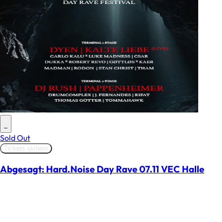
–
Sold Out
Tickets sichern
Abgesagt: Hard.Noise Day Rave 07.11 VEC Halle