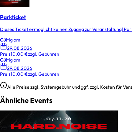
Parkticket
Dieses Ticket ermöglicht keinen Zugang zur Veranstaltung! Pa
Gültig am
29.08.2026
Preis
10.00 €
zzgl. Gebühren
Gültig am
29.08.2026
Preis
10.00 €
zzgl. Gebühren
Alle Preise zzgl. Systemgebühr und ggf. zzgl. Kosten für V
Ähnliche Events